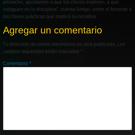
provecho, apostamos a que los chicos exploren, a que
indaguen en la disciplina”, cuenta Amigo, sobre el fomento a
las clases prácticas que implicó la iniciativa.
Agregar un comentario
Tu dirección de correo electrónico no será publicada.
Los
campos requeridos están marcados
*
Comentario
*