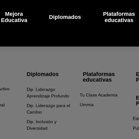
Mejora
Plataformas
Diplomados
Educativa
educativas
Diplomados
Plataformas
E
educativas
P
ctivo
Dip. Liderazgo
Tu Clase Academia
Aprendizaje Profundo
E
P
Ummia
nal
Dip. Liderazgo para el
Cambio
Es
Dip. Inclusión y
Diversidad
Pub