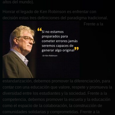
altos del mundo).
Honrar el legado de Ken Robinson es enfrentar con
decisión estas tres definiciones del paradigma tradicional.
Frente a la
estandarización, debemos promover la diferenciación, para
contar con una educación que valore, respete y promueva la
diversidad entre los estudiantes y la sociedad. Frente a la
competencia, debemos promover la escuela y la educación
como el espacio de la colaboración, la construcción de
comunidades solidarias y comprometidas. Frente a la