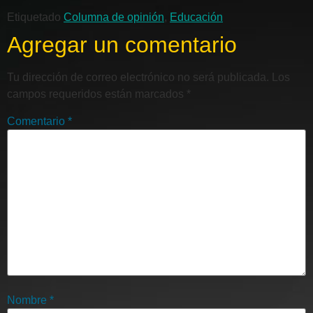
Etiquetado
Columna de opinión
,
Educación
Agregar un comentario
Tu dirección de correo electrónico no será publicada.
Los
campos requeridos están marcados
*
Comentario
*
Nombre
*