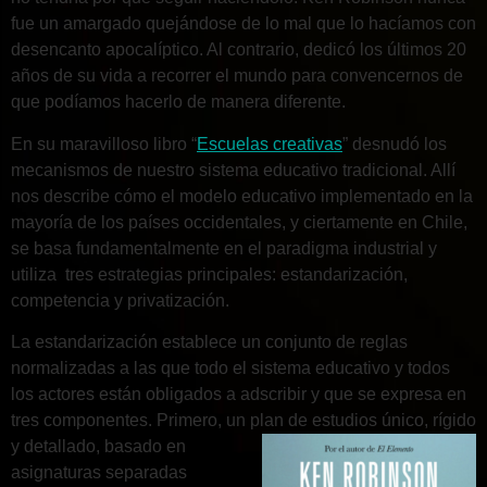
fue un amargado quejándose de lo mal que lo hacíamos con
desencanto apocalíptico. Al contrario, dedicó los últimos 20
años de su vida a recorrer el mundo para convencernos de
que podíamos hacerlo de manera diferente.
En su maravilloso libro “
Escuelas creativas
” desnudó los
mecanismos de nuestro sistema educativo tradicional. Allí
nos describe cómo el modelo educativo implementado en la
mayoría de los países occidentales, y ciertamente en Chile,
se basa fundamentalmente en el paradigma industrial y
utiliza tres estrategias principales: estandarización,
competencia y privatización.
La estandarización establece un conjunto de reglas
normalizadas a las que todo el sistema educativo y todos
los actores están obligados a adscribir y que se expresa en
tres componentes. Primero, un plan de estudios único, rígido
y detallado,
basado en
asignaturas separadas