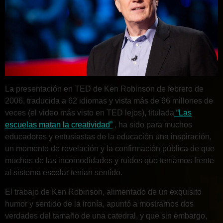
La presentación en TED de Ken Robinson de febrero de
2006, traducida a 62 idiomas y vista más de 66 millones de
veces (el video más visto en TED lejos), titulada
“Las
escuelas matan la creatividad”
, ha sido para muchos
educadores y entusiastas de la educación una inspiración,
un momento de revelación y la confirmación pública de que
muchas de las incomodidades y ruidos que teníamos frente
al sistema escolar tenían sentido.
El trabajo de Ken Robinson, alimentado de un exquisito
humor y sentido de la ironía, apuntó a mostrarnos dos
verdades del tamaño de una catedral, y que sin embargo,