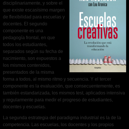
disciplinariamente, y sobre el
que existe escasísimo margen
de flexibilidad para escuelas y
docentes. El segundo
componente es una
pedagogía frontal, en que
todos los estudiantes,
separados según su fecha de
nacimiento, son expuestos a
los mismos contenidos,
presentados de la misma
forma a todos, al mismo ritmo y secuencia. Y el tercer
componente es la evaluación, que consecuentemente, es
también estandarizada, los mismos test, aplicados intensiva
y regularmente para medir el progreso de estudiantes,
docentes y escuelas.
La segunda estrategia del paradigma industrial es la de la
competencia. Las escuelas, los docentes y los propios