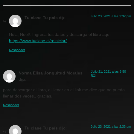
Julio 23, 2021 a las 2:32 pm
Tu clase Tu país
dijo:
Hola, Noel!. Ingresa tus datos y descarga el libro aquí
https://www.tuclase.cl/reiniciar/
Responder
Julio 21, 2021 a las 6:50
Norma Elisa Jonguitud Morales
pm
dijo:
para descargar el libro, al llenar en el link me dice que no puedo
llenar dos veces., gracias.
Responder
Julio 23, 2021 a las 2:33 pm
Tu clase Tu país
dijo: