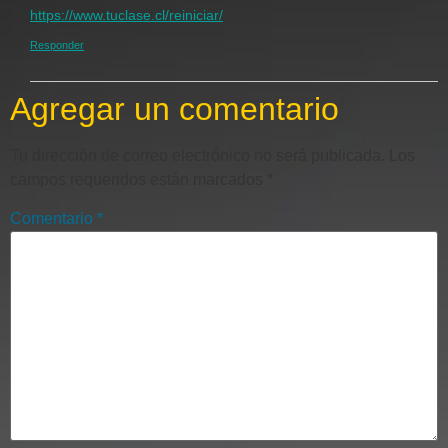
https://www.tuclase.cl/reiniciar/
Responder
Agregar un comentario
Tu dirección de correo electrónico no será publicada.
Los
campos requeridos están marcados
*
Comentario
*