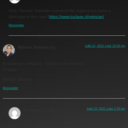
Hola, Norma!. Inténtalo nuevamente, ingresa tus datos y
descarga el libro aquí
https://www.tuclase.cl/reiniciar/
Responder
Julio 21, 2021 a las 10:34 pm
William Jiménez
dijo:
Gracias por compartir. Solicito copia del libro.
Gracias
William Jiménez
Responder
Julio 23, 2021 a las 2:33 pm
Tu clase Tu país
dijo:
Hola, William!. Ingresa tus datos y descarga el libro aquí