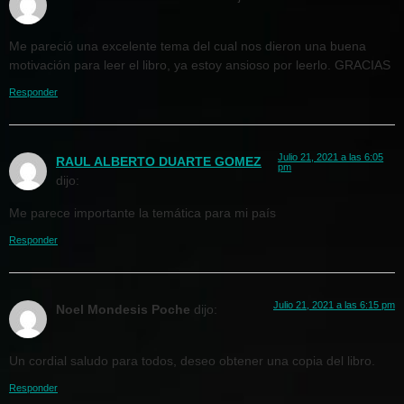
Me pareció una excelente tema del cual nos dieron una buena
motivación para leer el libro, ya estoy ansioso por leerlo. GRACIAS
Responder
Julio 21, 2021 a las 6:05
RAUL ALBERTO DUARTE GOMEZ
pm
dijo:
Me parece importante la temática para mi país
Responder
Julio 21, 2021 a las 6:15 pm
Noel Mondesis Poche
dijo:
Un cordial saludo para todos, deseo obtener una copia del libro.
Responder