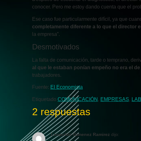
conocer. Pero me estoy dando cuenta que el pro
Ese caso fue particularmente difícil, ya que cua
completamente diferente a lo que el director
la empresa”.
Desmotivados
La falta de comunicación, tarde o temprano, der
al que le estaban ponían empeño no era el de
trabajadores.
Fuente:
El Economista
Etiquetado
COMUNICACIÓN
,
EMPRESAS
,
LA
2 respuestas
Leopoldo Gimenez Ramirez
dijo: