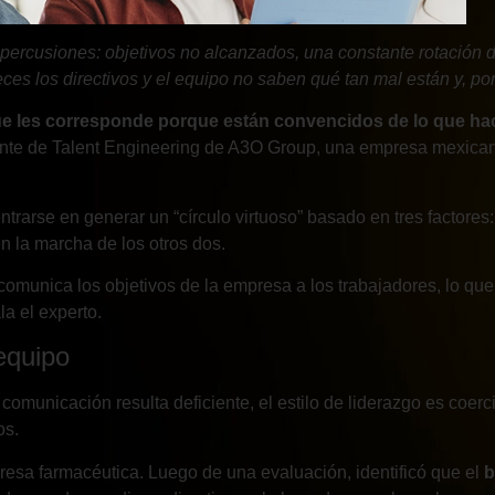
ercusiones: objetivos no alcanzados, una constante rotación d
s los directivos y el equipo no saben qué tan mal están y, por
e les corresponde porque están convencidos de lo que hace
ente de Talent Engineering de A3O Group, una empresa mexican
entrarse en generar un “círculo virtuoso” basado en tres factores
n la marcha de los otros dos.
r comunica los objetivos de la empresa a los trabajadores, lo q
la el experto.
 equipo
omunicación resulta deficiente, el estilo de liderazgo es coerci
os.
esa farmacéutica. Luego de una evaluación, identificó que el
b