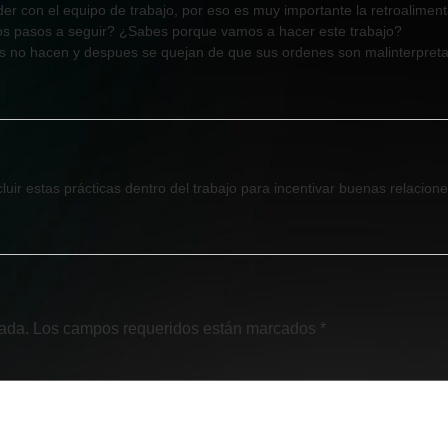
er con el equipo de trabajo, por eso es muy importante la retroaliment
os pasos a seguir? ¿Sabes porque vamos a hacer este trabajo?
es no hacen y despues se quejan de que sus ordenes son malinterpret
luir estas prácticas dentro del trabajo para incentivar buenas relacione
cada.
Los campos requeridos están marcados
*