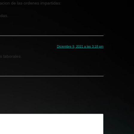
acion de las ordenes impartidas:
adas.
Diciembre 9, 2021 a las 3:18 pm
s laborales.