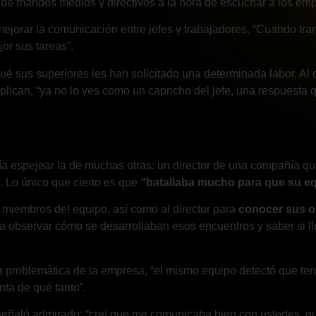
de mandos medios y directivos a la hora de escuchar a los em
jorar la comunicación entre jefes y trabajadores. “Cuando tran
or sus tareas”.
é sus superiores les han solicitado una determinada labor. Al 
explican, “ya no lo ves como un capricho del jefe, una respues
a espejear la de muchas otras: un director de una compañía que
. Lo único que cierto es que
“batallaba mucho para que su eq
 miembros del equipo, así como al director para
conocer sus o
ara observar cómo se desarrollaban esos encuentros y saber si 
la problemática de la empresa, “el mismo equipo detectó que te
ta de qué tanto”.
 señaló admirado: “creí que me comunicaba bien con ustedes, qu