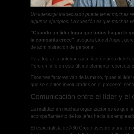
Un liderazgo inadecuado puede tener muchas rep
algunos ejemplos. La cuestión es que muchas vece
“Cuando un líder logra que todos hagan lo qu
la compañía crece”
, asegura Lionel Appel, ger
de administración de personal.
Para lograr lo anterior cada líder de área debe c
Pero un fallo en este último elemento repercute e
Esos tres factores van de la mano, “pues el líde
que se sienten involucrados en el proceso”, seña
Comunicación entre el líder y el
La realidad en muchas organizaciones es que la c
acompañamiento de los jefes hacia los emplead
El especialista de A30 Group asesoró a una empr