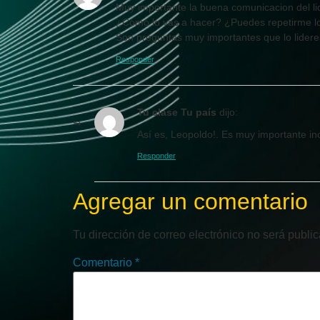
Muy importante la buena comunicacion del lid
¿Como lo vas a hacer? ¿Puedes repetirme l
Son preguntas muy importantes que lo lider
Responder
Tu clase Tu país
dijo:
Así es, Leopoldo!. Es muy importante inc
Responder
Agregar un comentario
Tu dirección de correo electrónico no será publi
Comentario
*