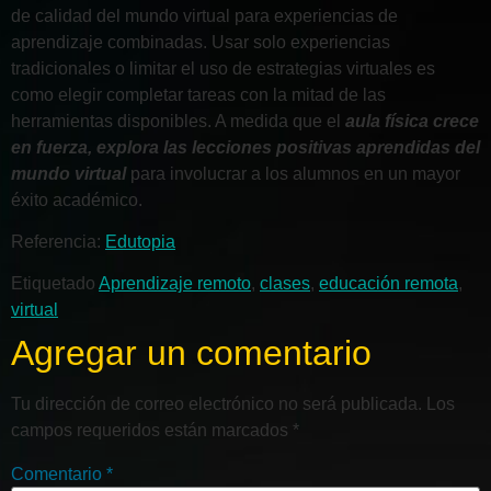
de calidad del mundo virtual para experiencias de
aprendizaje combinadas. Usar solo experiencias
tradicionales o limitar el uso de estrategias virtuales es
como elegir completar tareas con la mitad de las
herramientas disponibles. A medida que el
aula física crece
en fuerza, explora las lecciones positivas aprendidas del
mundo virtual
para involucrar a los alumnos en un mayor
éxito académico.
Referencia:
Edutopia
Etiquetado
Aprendizaje remoto
,
clases
,
educación remota
,
virtual
Agregar un comentario
Tu dirección de correo electrónico no será publicada.
Los
campos requeridos están marcados
*
Comentario
*