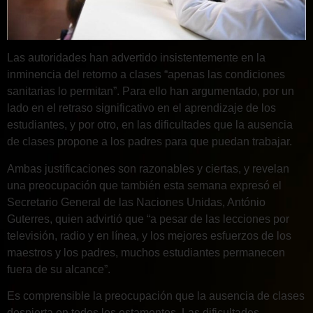
Las autoridades han advertido insistentemente en la
inminencia del retorno a clases “apenas las condiciones
sanitarias lo permitan”. Para ello han argumentado, por un
lado en el retraso significativo en el aprendizaje de los
estudiantes, y por otro, en las dificultades que la ausencia
de clases propone a los padres para que puedan trabajar.
Ambas justificaciones son razonables y ciertas, y revelan
una preocupación que también esta semana expresó el
Secretario General de las Naciones Unidas, António
Guterres, quien advirtió que “a pesar de las lecciones por
televisión, radio y en línea, y los mejores esfuerzos de los
maestros y los padres, muchos estudiantes permanecen
fuera de su alcance”.
Es comprensible la preocupación que la ausencia de clases
despierta en todos los estamentos. Las dificultades