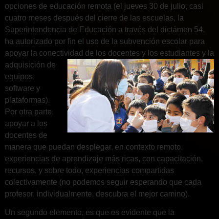
opciones de educación remota (el jueves 30 de julio, casi
cuatro meses después del cierre de las escuelas, la
Superintendencia de Educación a través del dictámen 54,
ha autorizado por fin el uso de la subvención escolar para
apoyar la conectividad de los docentes y los
estudiantes y la
adquisición de
equipos,
software y
plataformas).
Por otra parte,
apoyar a los
docentes de
manera que puedan desplegar, en contexto remoto,
experiencias de aprendizaje más ricas, con capacitación,
recursos, y sobre todo, experiencias compartidas
colectivamente (no podemos seguir esperando que cada
profesor, individualmente, descubra el mejor camino).
Un segundo elemento, es que es evidente que la