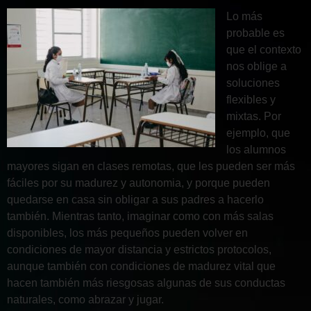
Lo más
probable es
que el contexto
nos oblige a
soluciones
flexibles y
mixtas. Por
ejemplo, que
los alumnos
mayores sigan en clases remotas, que les pueden ser más
fáciles por su madurez y autonomia, y porque pueden
quedarse en casa sin obligar a sus padres a hacerlo
también. Mientras tanto, imaginar como con más salas
disponibles, los más pequeños pueden volver en
condiciones de mayor distancia y estrictos protocolos,
aunque también con condiciones de madurez vital que
hacen también más riesgosas algunas de sus conductas
naturales, como abrazar y jugar.