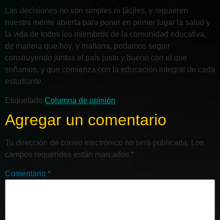
Las decisiones no son simples ni fáciles, y requieren
nuestra mente abierta para poner en primer lugar la salud y
la vida de todos los miembros de la comunidad educativa,
de manera que hoy, y mañana, podamos seguir
construyendo juntos el país justo y bueno con el que
soñamos, y que comienza con la educación integral de cada
estudiante.
Etiquetado
Columna de opinión
Agregar un comentario
Tu dirección de correo electrónico no será publicada.
Los
campos requeridos están marcados
*
Comentario
*