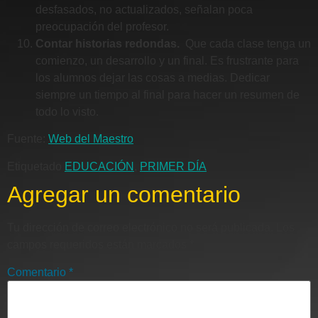
desfasados, no actualizados, señalan poca
preocupación del profesor.
Contar historias redondas.
Que cada clase tenga un
comienzo, un desarrollo y un final. Es frustrante para
los alumnos dejar las cosas a medias. Dedicar
siempre un tiempo al final para hacer un resumen de
todo lo visto.
Fuente:
Web del Maestro
Etiquetado
EDUCACIÓN
,
PRIMER DÍA
Agregar un comentario
Tu dirección de correo electrónico no será publicada.
Los
campos requeridos están marcados
*
Comentario
*