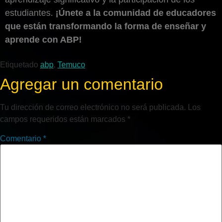
estudiantes.
¡Únete a la comunidad de educadores
que están transformando la forma de enseñar y
aprende con ABP!
Etiquetado
abp
,
Temuco
Agregar un comentario
Tu dirección de correo electrónico no será publicada.
Los
campos requeridos están marcados
*
Comentario
*