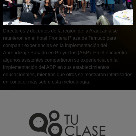
Directores y docentes de la región de la Araucania se
reunieron en el hotel Frontera Plaza de Temuco para
compartir experiencias en la implementación del
Aprendizaje Basado en Proyectos (ABP). En el encuentro,
algunos asistentes compartieron su experiencia en la
implementación del ABP en sus establecimientos
educacionales, mientras que otros se mostraron interesados
en conocer más sobre esta metodología.