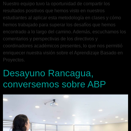
Nuestro equipo tuvo la oportunidad de compartir los
resultados positivos que hemos visto en nuestros
estudiantes al aplicar esta metodología en clases y cómo
hemos trabajado para superar los desafíos que hemos
encontrado a lo largo del camino. Además, escuchamos los
comentarios y perspectivas de los directivos y
coordinadores académicos presentes, lo que nos permitió
enriquecer nuestra visión sobre el Aprendizaje Basado en
Proyectos.
Desayuno Rancagua,
conversemos sobre ABP