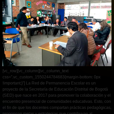
[vc_row][vc_column][vc_column_text
css=”.vc_custom_1550244784683{margin-bottom: 0px
!important;}”] La Red de Permanencia Escolar es un
proyecto de la Secretaría de Educación Distrital de Bogotá
(SED) que nace en 2017 para promover la colaboración y el
encuentro presencial de comunidades educativas. Esto, con
el fin de que los docentes compartan prácticas pedagógicas,
propongan metas y estrategias que contribuyan al