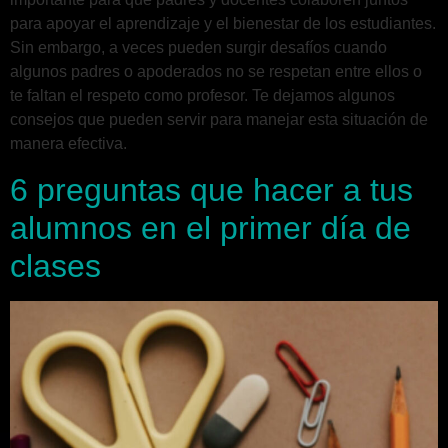
para apoyar el aprendizaje y el bienestar de los estudiantes.
Sin embargo, a veces pueden surgir desafíos cuando
algunos padres o apoderados no se respetan entre ellos o
te faltan el respeto como profesor. Te dejamos algunos
consejos que pueden servir para manejar esta situación de
manera efectiva.
6 preguntas que hacer a tus
alumnos en el primer día de
clases