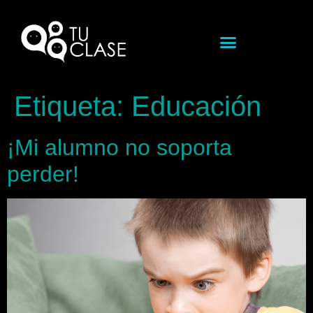
Etiqueta:
Educación
¡Mi alumno no soporta
perder!