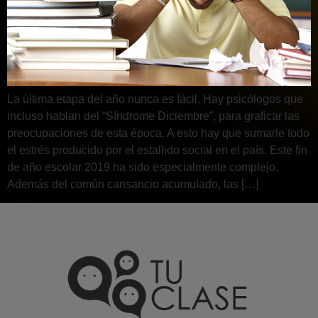
La última etapa del año nunca es fácil. Hay psicólogos que
incluso hablan del “Síndrome Diciembre”, para graficar las
preocupaciones de esta época. A esto hay que sumarle todo
el estrés producido por el estallido social en el país. Este fin
de año escolar 2019 ha sido especialmente complejo.
Además del común cansancio acumulado, las […]