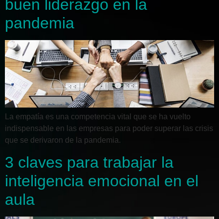
buen liderazgo en la
pandemia
La empatía es una competencia vital que se ha vuelto
indispensable en las empresas para poder superar las crisis
que se derivaron de la pandemia.
3 claves para trabajar la
inteligencia emocional en el
aula