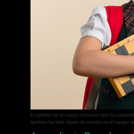
El ajedrez es un juego milenario que ha cautivad
también ha sido objeto de estudio en el campo de