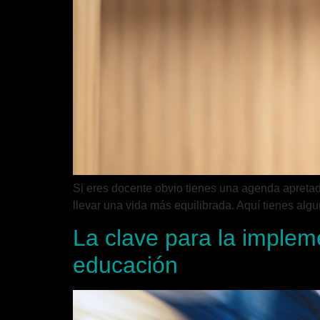
Si eres docente obvio tienes una agenda apretada
llevar una vida más equilibrada. Aquí tienes al
La clave para la implem
educación