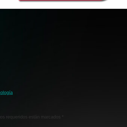
ología
os requeridos están marcados
*