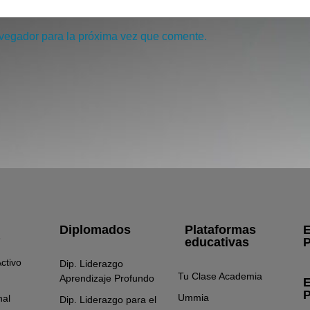
avegador para la próxima vez que comente.
Diplomados
Plataformas
E
educativas
P
ctivo
Dip. Liderazgo
Tu Clase Academia
Aprendizaje Profundo
E
P
Ummia
nal
Dip. Liderazgo para el