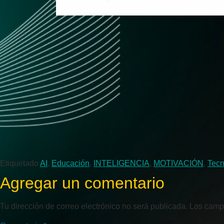
Etiquetado
AI
,
Educación
,
INTELIGENCIA
,
MOTIVACIÓN
,
Tecn
Agregar un comentario
Tu dirección de correo electrónico no será publicada.
Los camp