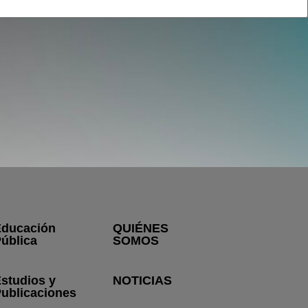
ducación
QUIÉNES
ública
SOMOS
studios y
NOTICIAS
ublicaciones